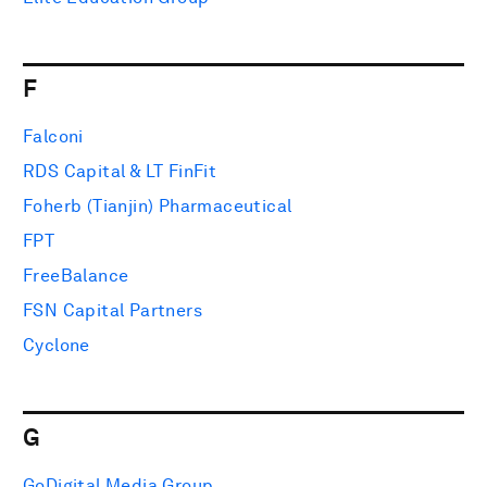
F
Falconi
RDS Capital & LT FinFit
Foherb (Tianjin) Pharmaceutical
FPT
FreeBalance
FSN Capital Partners
Cyclone
G
GoDigital Media Group