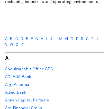
reshaping industries and operating environments.
A
B
C
D
E
F
G
H
I
K
L
M
N
O
P
R
S
T
U
V
W
X
Z
A
Abdulwahab's Office SPC
ACLEDA Bank
AgroAmerica
Allied Bank
Annan Capital Partners
Ard Financial Group