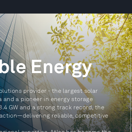
ble Energy
lutions provider - the largest solar
 and a pioneer in energy storage
8.4 GW and a strong track record, the
ction—delivering reliable, competitive