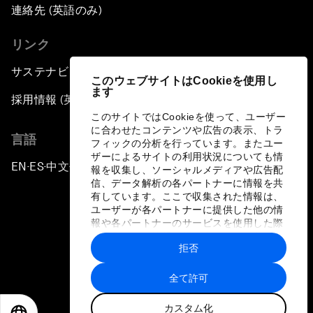
連絡先 (英語のみ)
リンク
サステナビリティへの取り組み
このウェブサイトはCookieを使用し
ます
採用情報 (英語のみ)
このサイトではCookieを使って、ユーザー
に合わせたコンテンツや広告の表示、トラ
言語
フィックの分析を行っています。またユー
ザーによるサイトの利用状況についても情
EN
ES
中文
日本語
▪
▪
▪
報を収集し、ソーシャルメディアや広告配
信、データ解析の各パートナーに情報を共
有しています。ここで収集された情報は、
ユーザーが各パートナーに提供した他の情
報や各パートナーのサービスを使用した際
に収集された情報と組み合わされ、各パー
拒否
トナーによって使用されることがありま
プライバシーポリシーと利用規約
す。
全て許可
サイトマップ
カスタム化
©
2026
世界経済フォーラム