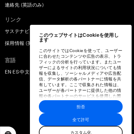
連絡先 (英語のみ)
リンク
サステナビリティへの取り組み
このウェブサイトはCookieを使用し
ます
採用情報 (英語のみ)
このサイトではCookieを使って、ユーザー
に合わせたコンテンツや広告の表示、トラ
言語
フィックの分析を行っています。またユー
ザーによるサイトの利用状況についても情
EN
ES
中文
日本語
▪
▪
▪
報を収集し、ソーシャルメディアや広告配
信、データ解析の各パートナーに情報を共
有しています。ここで収集された情報は、
ユーザーが各パートナーに提供した他の情
報や各パートナーのサービスを使用した際
に収集された情報と組み合わされ、各パー
拒否
トナーによって使用されることがありま
プライバシーポリシーと利用規約
す。
全て許可
サイトマップ
カスタム化