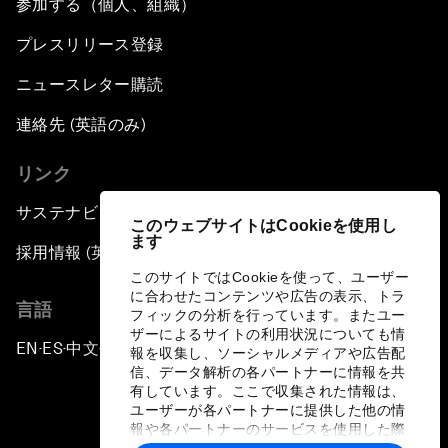
参加する（個人、組織）
プレスリリース登録
ニュースレター購読
連絡先 (英語のみ)
リンク
サステナビリティへの取り組み
このウェブサイトはCookieを使用し
ます
採用情報 (英語のみ)
このサイトではCookieを使って、ユーザー
に合わせたコンテンツや広告の表示、トラ
言語
フィックの分析を行っています。またユー
ザーによるサイトの利用状況についても情
EN
ES
中文
日本語
▪
▪
▪
報を収集し、ソーシャルメディアや広告配
信、データ解析の各パートナーに情報を共
有しています。ここで収集された情報は、
ユーザーが各パートナーに提供した他の情
報や各パートナーのサービスを使用した際