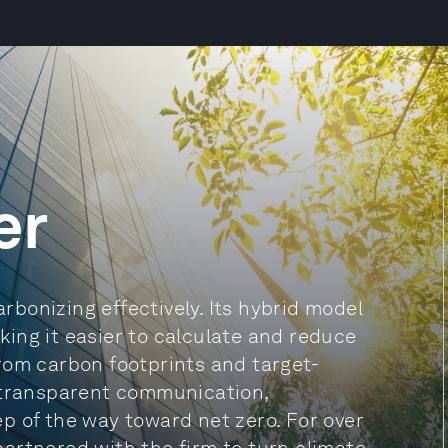
er
bonizing effectively. Its hybrid model
ing it easier to calculate and reduce
rom carbon footprints and target-
d transparent communication,
p of the way toward net zero. For over