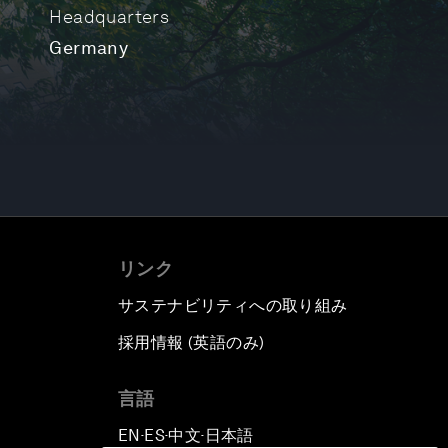
Headquarters
Germany
リンク
サステナビリティへの取り組み
採用情報 (英語のみ)
て
言語
EN
ES
中文
日本語
▪
▪
▪