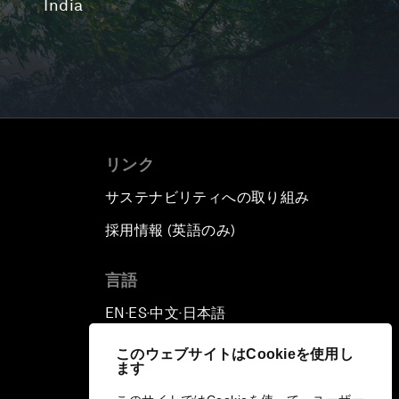
India
リンク
サステナビリティへの取り組み
採用情報 (英語のみ)
て
言語
EN
ES
中文
日本語
▪
▪
▪
このウェブサイトはCookieを使用し
ます