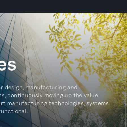
es
or design, manufacturing and
ns, continuously moving up the value
-art manufacturing technologies, systems
functional.