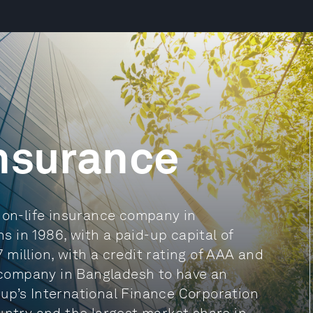
Insurance
 non-life insurance company in
 in 1986, with a paid-up capital of
million, with a credit rating of AAA and
e company in Bangladesh to have an
up’s International Finance Corporation