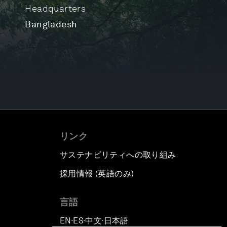
Headquarters
Bangladesh
リンク
サステナビリティへの取り組み
採用情報 (英語のみ)
て
言語
EN
ES
中文
日本語
▪
▪
▪