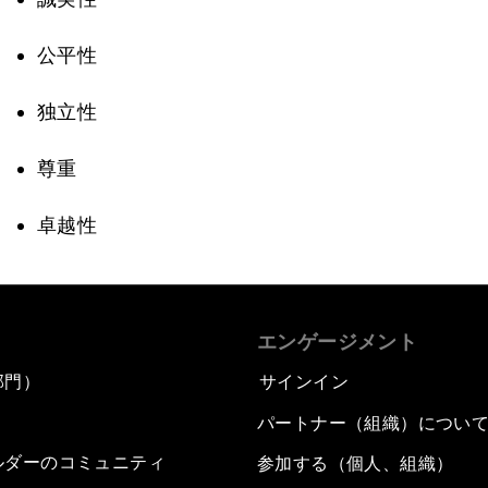
公平性
独立性
尊重
卓越性
エンゲージメント
部門）
サインイン
パートナー（組織）につい
ルダーのコミュニティ
参加する（個人、組織）