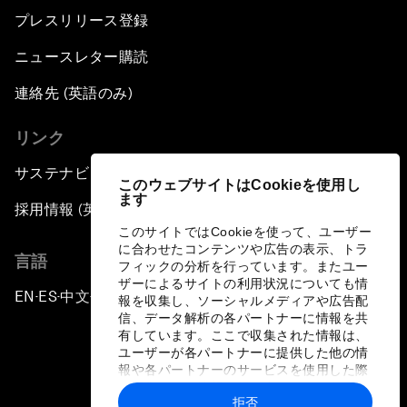
プレスリリース登録
ニュースレター購読
連絡先 (英語のみ)
リンク
サステナビリティへの取り組み
このウェブサイトはCookieを使用し
ます
採用情報 (英語のみ)
このサイトではCookieを使って、ユーザー
に合わせたコンテンツや広告の表示、トラ
言語
フィックの分析を行っています。またユー
ザーによるサイトの利用状況についても情
EN
ES
中文
日本語
▪
▪
▪
報を収集し、ソーシャルメディアや広告配
信、データ解析の各パートナーに情報を共
有しています。ここで収集された情報は、
ユーザーが各パートナーに提供した他の情
報や各パートナーのサービスを使用した際
に収集された情報と組み合わされ、各パー
拒否
トナーによって使用されることがありま