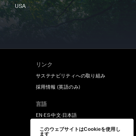
USA
リンク
サステナビリティへの取り組み
採用情報 (英語のみ)
て
言語
EN
ES
中文
日本語
▪
▪
▪
このウェブサイトはCookieを使用し
ます