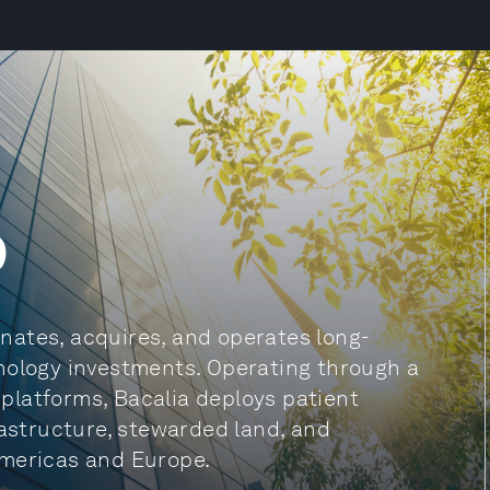
p
ginates, acquires, and operates long-
nology investments. Operating through a
platforms, Bacalia deploys patient
rastructure, stewarded land, and
Americas and Europe.