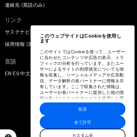
連絡先 (英語のみ)
リンク
サステナビリティへの取り組み
このウェブサイトはCookieを使用し
ます
採用情報 (英語のみ)
このサイトではCookieを使って、ユーザー
に合わせたコンテンツや広告の表示、トラ
言語
フィックの分析を行っています。またユー
ザーによるサイトの利用状況についても情
EN
ES
中文
日本語
▪
▪
▪
報を収集し、ソーシャルメディアや広告配
信、データ解析の各パートナーに情報を共
有しています。ここで収集された情報は、
ユーザーが各パートナーに提供した他の情
報や各パートナーのサービスを使用した際
に収集された情報と組み合わされ、各パー
拒否
トナーによって使用されることがありま
プライバシーポリシーと利用規約
す。
全て許可
サイトマップ
カスタム化