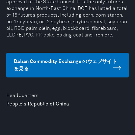
approval of the State Council. It is the only futures
exchange in North-East China. DCE has listed a total
of 16 futures products, including corn, corn starch,
no. 1 soybean, no. 2 soybean, soybean meal, soybean
oil, RBD palm olein, egg, blockboard, fibreboard,
LLDPE, PVC, PP, coke, coking coal and iron ore.
Dalian Commodity Exchange のウェブサイト
を見る
Headquarters
People's Republic of China