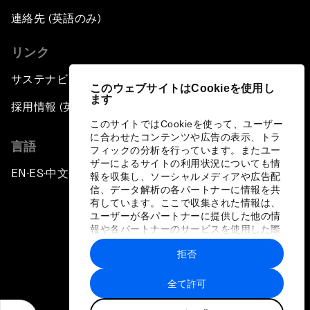
連絡先 (英語のみ)
リンク
サステナビリティへの取り組み
このウェブサイトはCookieを使用し
ます
採用情報 (英語のみ)
このサイトではCookieを使って、ユーザー
に合わせたコンテンツや広告の表示、トラ
言語
フィックの分析を行っています。またユー
ザーによるサイトの利用状況についても情
EN
ES
中文
日本語
▪
▪
▪
報を収集し、ソーシャルメディアや広告配
信、データ解析の各パートナーに情報を共
有しています。ここで収集された情報は、
ユーザーが各パートナーに提供した他の情
報や各パートナーのサービスを使用した際
に収集された情報と組み合わされ、各パー
拒否
トナーによって使用されることがありま
プライバシーポリシーと利用規約
す。
全て許可
サイトマップ