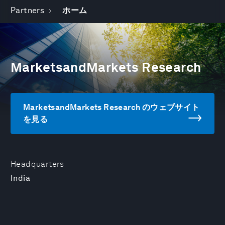
Partners
ホーム
MarketsandMarkets Research
MarketsandMarkets Research のウェブサイト
を見る
Headquarters
India