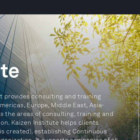
ute
at provides consulting and training
mericas, Europe, Middle East, Asia-
s the areas of consulting, training and
on. Kaizen Institute helps clients
is created), establishing Continuous