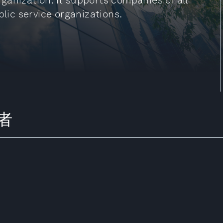
ganization. It supports companies of all
blic service organizations.
稿者