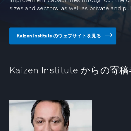
Improvement capabilities throughout the or
sizes and sectors, as well as private and pu
Kaizen Institute のウェブサイトを見る
Kaizen Institute からの寄