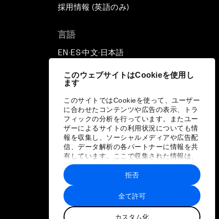
採用情報 (英語のみ)
て
言語
EN
ES
中文
日本語
▪
▪
▪
このウェブサイトはCookieを使用し
ます
このサイトではCookieを使って、ユーザー
に合わせたコンテンツや広告の表示、トラ
フィックの分析を行っています。またユー
ザーによるサイトの利用状況についても情
報を収集し、ソーシャルメディアや広告配
信、データ解析の各パートナーに情報を共
有しています。ここで収集された情報は、
ユーザーが各パートナーに提供した他の情
報や各パートナーのサービスを使用した際
拒否
に収集された情報と組み合わされ、各パー
トナーによって使用されることがありま
全て許可
す。
カスタム化