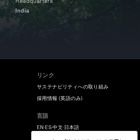
Headquarters
India
リンク
サステナビリティへの取り組み
採用情報 (英語のみ)
て
言語
EN
ES
中文
日本語
▪
▪
▪