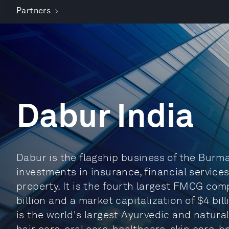
Partners
Dabur India
Dabur is the flagship business of the Burma
investments in insurance, financial service
property. It is the fourth largest FMCG comp
billion and a market capitalization of $4 bill
is the world's largest Ayurvedic and natur