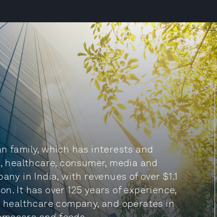
n family, which has interests and
s, healthcare, consumer, media and
any in India, with revenues of over $1.1
ion. It has over 125 years of experience,
al healthcare company, and operates in