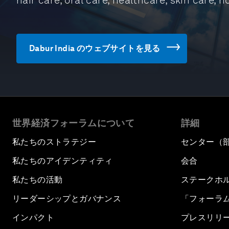
hair care, oral care, healthcare, skin care,
Dabur India のウェブサイトを見る
世界経済フォーラムについて
詳細
私たちのストラテジー
センター（
私たちのアイデンティティ
会合
私たちの活動
ステークホ
リーダーシップとガバナンス
「フォーラ
インパクト
プレスリリ