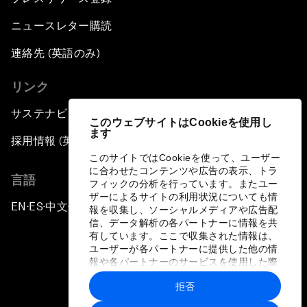
ニュースレター購読
連絡先 (英語のみ)
リンク
サステナビリティへの取り組み
このウェブサイトはCookieを使用し
ます
採用情報 (英語のみ)
このサイトではCookieを使って、ユーザー
に合わせたコンテンツや広告の表示、トラ
言語
フィックの分析を行っています。またユー
ザーによるサイトの利用状況についても情
EN
ES
中文
日本語
▪
▪
▪
報を収集し、ソーシャルメディアや広告配
信、データ解析の各パートナーに情報を共
有しています。ここで収集された情報は、
ユーザーが各パートナーに提供した他の情
報や各パートナーのサービスを使用した際
に収集された情報と組み合わされ、各パー
拒否
トナーによって使用されることがありま
プライバシーポリシーと利用規約
す。