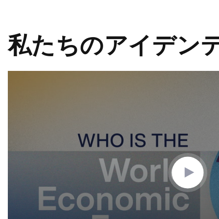
私たちのアイデン
0
seconds
of
3
minutes,
10
seconds
Volume
90%