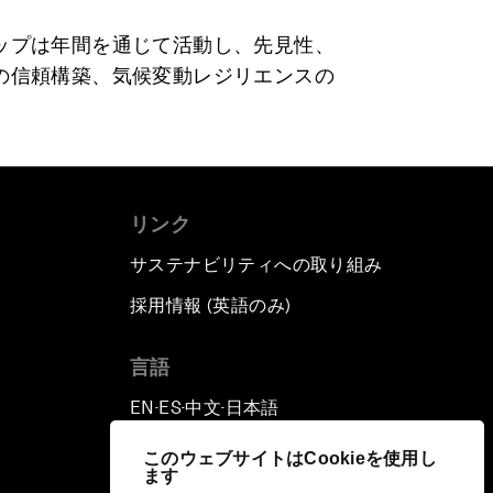
ップは年間を通じて活動し、先見性、
の信頼構築、気候変動レジリエンスの
リンク
サステナビリティへの取り組み
採用情報 (英語のみ)
て
言語
EN
ES
中文
日本語
▪
▪
▪
このウェブサイトはCookieを使用し
ます