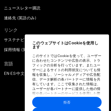
ニュースレター購読
連絡先 (英語のみ)
リンク
サステナビリティへの取り組み
このウェブサイトはCookieを使用し
ます
採用情報 (英語のみ)
このサイトではCookieを使って、ユーザー
に合わせたコンテンツや広告の表示、トラ
言語
フィックの分析を行っています。またユー
ザーによるサイトの利用状況についても情
EN
ES
中文
日本語
▪
▪
▪
報を収集し、ソーシャルメディアや広告配
信、データ解析の各パートナーに情報を共
有しています。ここで収集された情報は、
ユーザーが各パートナーに提供した他の情
報や各パートナーのサービスを使用した際
に収集された情報と組み合わされ、各パー
拒否
トナーによって使用されることがありま
プライバシーポリシーと利用規約
す。