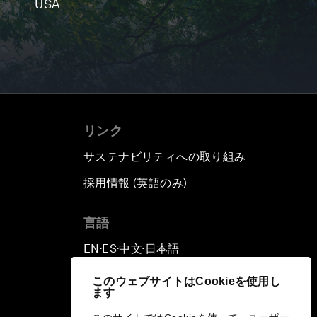
USA
リンク
サステナビリティへの取り組み
採用情報 (英語のみ)
て
言語
EN
ES
中文
日本語
▪
▪
▪
このウェブサイトはCookieを使用し
ます