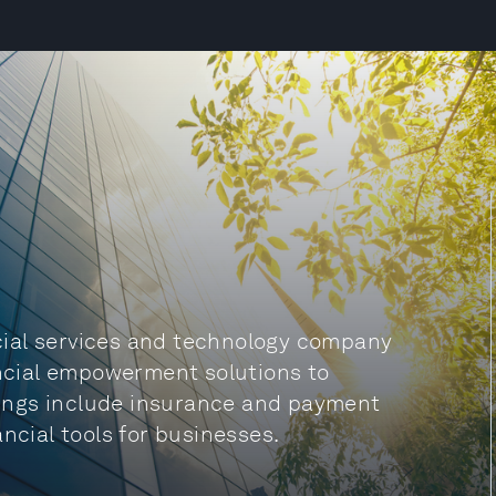
ancial services and technology company
ancial empowerment solutions to
ings include insurance and payment
ncial tools for businesses.