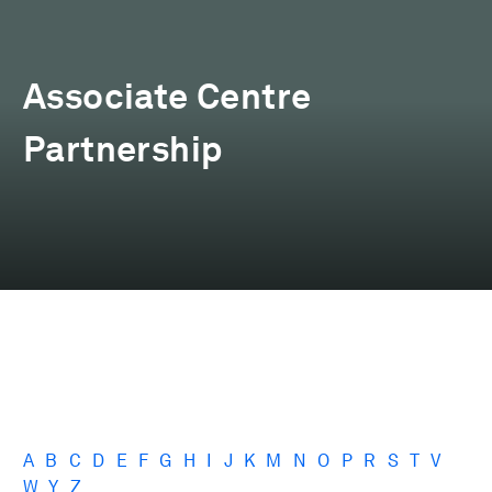
Associate Centre
Partnership
A
B
C
D
E
F
G
H
I
J
K
M
N
O
P
R
S
T
V
W
Y
Z