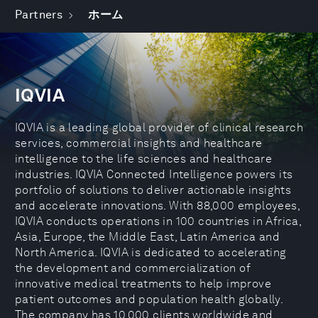
Partners
ホーム
IQVIA
IQVIA is a leading global provider of clinical research
services, commercial insights and healthcare
intelligence to the life sciences and healthcare
industries. IQVIA Connected Intelligence powers its
portfolio of solutions to deliver actionable insights
and accelerate innovations. With 88,000 employees,
IQVIA conducts operations in 100 countries in Africa,
Asia, Europe, the Middle East, Latin America and
North America. IQVIA is dedicated to accelerating
the development and commercialization of
innovative medical treatments to help improve
patient outcomes and population health globally.
The company has 10,000 clients worldwide and