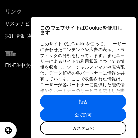
リンク
サステナビリティへの取り組み
このウェブサイトはCookieを使用し
ます
採用情報 (英語のみ)
このサイトではCookieを使って、ユーザー
に合わせたコンテンツや広告の表示、トラ
言語
フィックの分析を行っています。またユー
ザーによるサイトの利用状況についても情
EN
ES
中文
日本語
▪
▪
▪
報を収集し、ソーシャルメディアや広告配
信、データ解析の各パートナーに情報を共
有しています。ここで収集された情報は、
ユーザーが各パートナーに提供した他の情
報や各パートナーのサービスを使用した際
に収集された情報と組み合わされ、各パー
拒否
トナーによって使用されることがありま
プライバシーポリシーと利用規約
す。
全て許可
サイトマップ
カスタム化
©
2026
世界経済フォーラム
EN
ES
中文
日本語