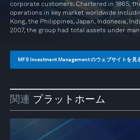
corporate customers. Chartered in 1865, th
operations in key market worldwide includi
Kong, the Philippines, Japan, Indonesia, In
2007, the group had total assets under ma
MFS Investment Management のウェブサイトを見
関連
プラットホーム