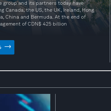
e group and its partners today have
ng Canada, the US, the UK, Ireland, Hong
dia, China and Bermuda. At the end of
nagement of CDN$ 425 billion
る