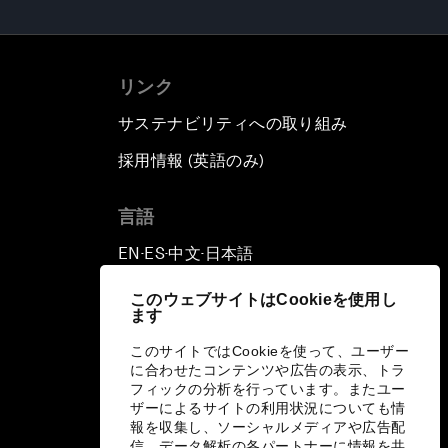
リンク
サステナビリティへの取り組み
採用情報 (英語のみ)
て
言語
EN
ES
中文
日本語
▪
▪
▪
このウェブサイトはCookieを使用し
ます
このサイトではCookieを使って、ユーザー
に合わせたコンテンツや広告の表示、トラ
フィックの分析を行っています。またユー
ザーによるサイトの利用状況についても情
報を収集し、ソーシャルメディアや広告配
信、データ解析の各パートナーに情報を共