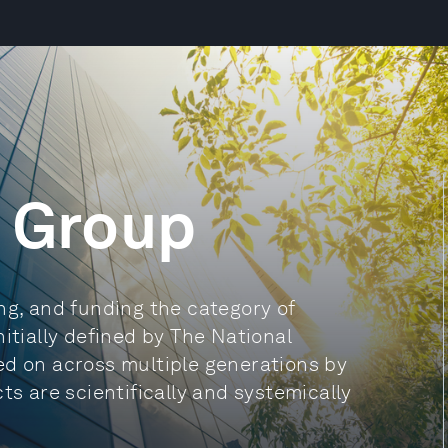
l Group
ng, and funding the category of
itially defined by The National
ed on across multiple generations by
ts are scientifically and systemically