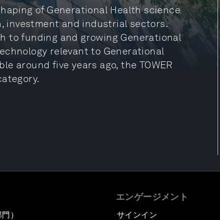
shaping of Generational Health science
h, investment and industrial sectors.
h to funding and growing Generational
echnology relevant to Generational
ble around five years ago, the TOWER
category.
エンゲージメント
部門）
サインイン