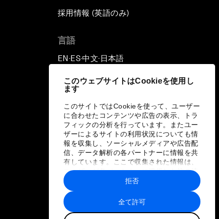
採用情報 (英語のみ)
て
言語
EN
ES
中文
日本語
▪
▪
▪
このウェブサイトはCookieを使用し
ます
このサイトではCookieを使って、ユーザー
に合わせたコンテンツや広告の表示、トラ
フィックの分析を行っています。またユー
ザーによるサイトの利用状況についても情
報を収集し、ソーシャルメディアや広告配
信、データ解析の各パートナーに情報を共
有しています。ここで収集された情報は、
ユーザーが各パートナーに提供した他の情
報や各パートナーのサービスを使用した際
拒否
に収集された情報と組み合わされ、各パー
トナーによって使用されることがありま
全て許可
す。