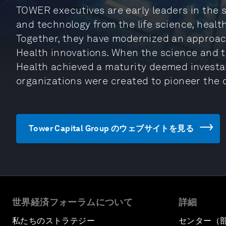
TOWER executives are early leaders in the 
and technology from the life science, healt
Together, they have modernized an approac
Health innovations. When the science and t
Health achieved a maturity deemed investa
organizations were created to pioneer the 
Tower Capital Group のウェブサイトを見る
世界経済フォーラムについて
詳細
私たちのストラテジー
センター（