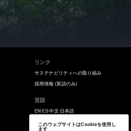
リンク
サステナビリティへの取り組み
採用情報 (英語のみ)
て
言語
EN
ES
中文
日本語
▪
▪
▪
このウェブサイトはCookieを使用し
ます