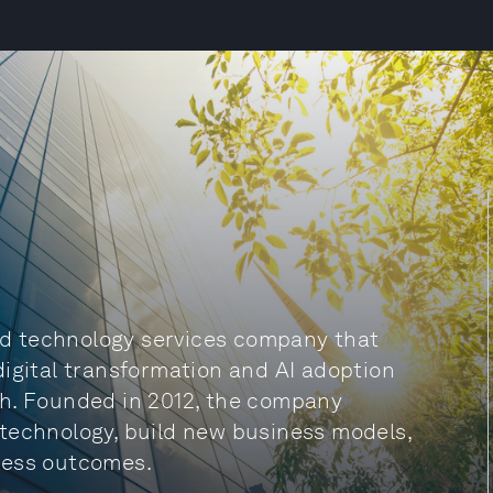
and technology services company that
digital transformation and AI adoption
ch. Founded in 2012, the company
technology, build new business models,
ness outcomes.