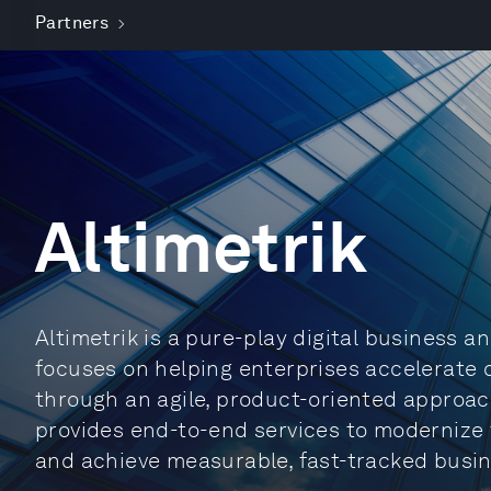
Partners
Altimetrik
Altimetrik is a pure-play digital business 
focuses on helping enterprises accelerate 
through an agile, product-oriented approa
provides end-to-end services to modernize 
and achieve measurable, fast-tracked busi