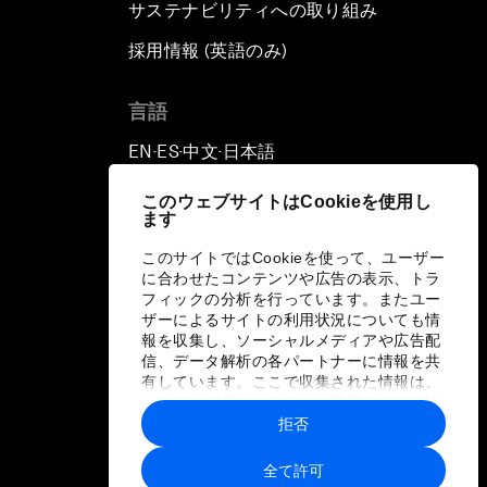
サステナビリティへの取り組み
採用情報 (英語のみ)
て
言語
EN
ES
中文
日本語
▪
▪
▪
このウェブサイトはCookieを使用し
ます
このサイトではCookieを使って、ユーザー
に合わせたコンテンツや広告の表示、トラ
フィックの分析を行っています。またユー
ザーによるサイトの利用状況についても情
報を収集し、ソーシャルメディアや広告配
信、データ解析の各パートナーに情報を共
有しています。ここで収集された情報は、
ユーザーが各パートナーに提供した他の情
報や各パートナーのサービスを使用した際
拒否
に収集された情報と組み合わされ、各パー
トナーによって使用されることがありま
全て許可
す。