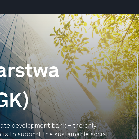
arstwa
GK)
ate development bank – the only
on is to support the sustainable social