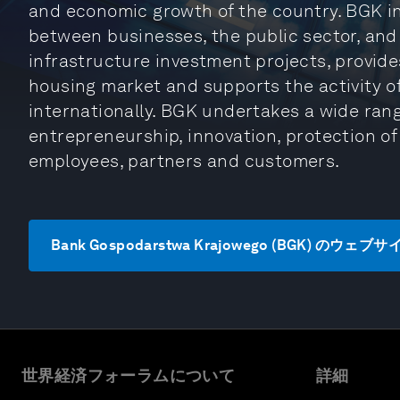
and economic growth of the country. BGK ini
between businesses, the public sector, and f
infrastructure investment projects, provide
housing market and supports the activity o
internationally. BGK undertakes a wide rang
entrepreneurship, innovation, protection of
employees, partners and customers.
Bank Gospodarstwa Krajowego (BGK) のウェ
世界経済フォーラムについて
詳細