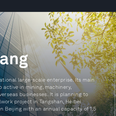
gang
tional large-scale enterprise. Its main
so active in mining, machinery,
verseas businesses. It is planning to
lwork project in Tangshan, Heibei
in Beijing with an annual capacity of 1.5