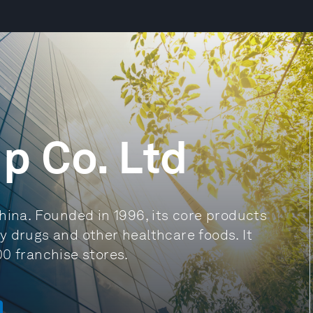
p Co. Ltd
hina. Founded in 1996, its core products
y drugs and other healthcare foods. It
0 franchise stores.