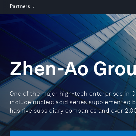
Partners
Zhen-Ao Grou
One of the major high-tech enterprises in C
include nucleic acid series supplemented b
has five subsidiary companies and over 2,00