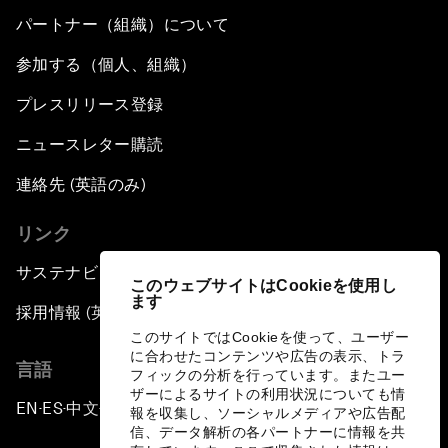
パートナー（組織）について
参加する（個人、組織）
プレスリリース登録
ニュースレター購読
連絡先 (英語のみ)
リンク
サステナビリティへの取り組み
このウェブサイトはCookieを使用し
ます
採用情報 (英語のみ)
このサイトではCookieを使って、ユーザー
に合わせたコンテンツや広告の表示、トラ
言語
フィックの分析を行っています。またユー
ザーによるサイトの利用状況についても情
EN
ES
中文
日本語
▪
▪
▪
報を収集し、ソーシャルメディアや広告配
信、データ解析の各パートナーに情報を共