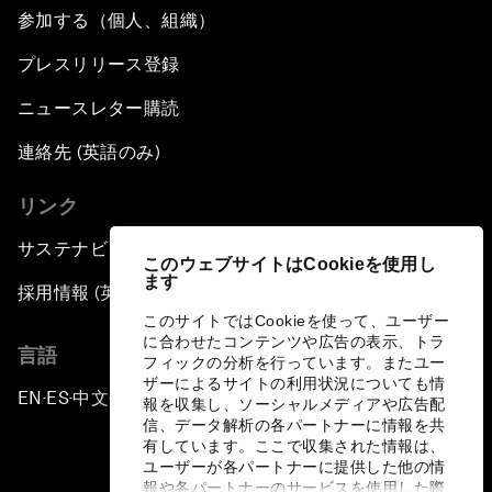
参加する（個人、組織）
プレスリリース登録
ニュースレター購読
連絡先 (英語のみ)
リンク
サステナビリティへの取り組み
このウェブサイトはCookieを使用し
ます
採用情報 (英語のみ)
このサイトではCookieを使って、ユーザー
に合わせたコンテンツや広告の表示、トラ
言語
フィックの分析を行っています。またユー
ザーによるサイトの利用状況についても情
EN
ES
中文
日本語
▪
▪
▪
報を収集し、ソーシャルメディアや広告配
信、データ解析の各パートナーに情報を共
有しています。ここで収集された情報は、
ユーザーが各パートナーに提供した他の情
報や各パートナーのサービスを使用した際