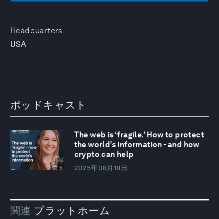
Headquarters
USA
ポッドキャスト
The web is ‘fragile.' How to protect
the world’s information - and how
crypto can help
2025年08月18日
関連
プラットホーム