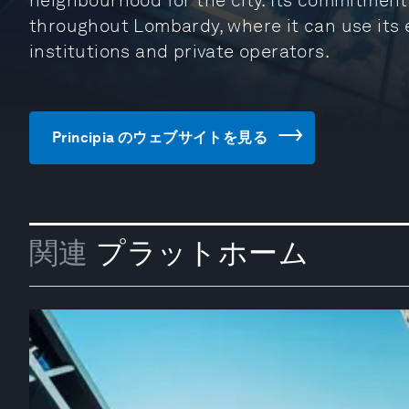
neighbourhood for the city. Its commitment 
throughout Lombardy, where it can use its
institutions and private operators.
Principia のウェブサイトを見る
関連
プラットホーム