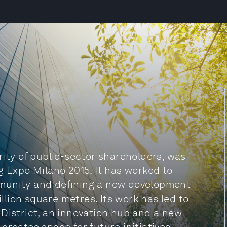
rity of public-sector shareholders, was
g Expo Milano 2015. It has worked to
mmunity and defining a new development
illion square metres. Its work has led to
 District, an innovation hub and a new