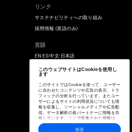
リンク
サステナビリティへの取り組み
採用情報 (英語のみ)
て
言語
EN
ES
中文
日本語
▪
▪
▪
このウェブサイトはCookieを使用し
ます
このサイトではCookieを使って、ユーザー
に合わせたコンテンツや広告の表示、トラ
フィックの分析を行っています。またユー
ザーによるサイトの利用状況についても情
報を収集し、ソーシャルメディアや広告配
信、データ解析の各パートナーに情報を共
有しています。ここで収集された情報は、
ユーザーが各パートナーに提供した他の情
報や各パートナーのサービスを使用した際
拒否