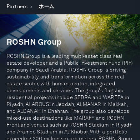
Partners
ホーム
ROSHN Group
ROSHN Group is a leading multi-asset class real
estate developer and a Public Investment Fund (PIF)
company in Saudi Arabia. ROSHN Group is driving
sustainability and transformation across the real
estate sector, with human-centric, integrated
developments and services. The group’s flagship
residential projects include SEDRA and WAREFA in
Riyadh, ALAROUS in Jeddah, ALMANAR in Makkah,
and ALDANAH in Dhahran. The group also develops
mixed-use destinations like MARAFY and ROSHN
Front and venues such as ROSHN Stadium in Riyadh
and Aramco Stadium in Al-Khobar. With a portfolio
exceeding 200 million square metres, ROSHN Group