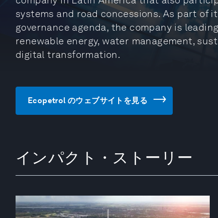
company in Latin America that also partici
systems and road concessions. As part of it
governance agenda, the company is leading i
renewable energy, water management, sust
digital transformation.
Ecopetrol のウェブサイトを見る
インパクト・ストーリー