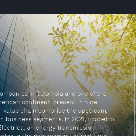
companies in Colombia and one of the
erican continent, present in nine
on value chain comprise the upstream,
n business segments. In 2021, Ecopetrol
Eléctrica, an energy transmission