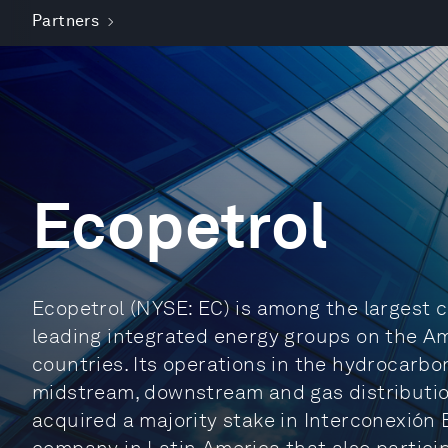
Partners
Ecopetrol
Ecopetrol (NYSE: EC) is among the largest 
leading integrated energy groups on the Am
countries. Its operations in the hydrocarb
midstream, downstream and gas distributio
acquired a majority stake in Interconexión 