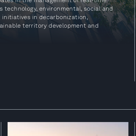
pates in the management of real-time
s technology, environmental, social and
nitiatives in decarbonization,
ainable territory development and