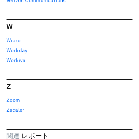
Verizon Communications
W
Wipro
Workday
Workiva
Z
Zoom
Zscaler
関連
レポート