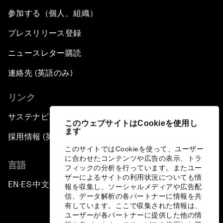
参加する（個人、組織）
プレスリリース登録
ニュースレター購読
連絡先 (英語のみ)
リンク
サステナビリティへの取り組み
このウェブサイトはCookieを使用し
ます
採用情報 (英語のみ)
このサイトではCookieを使って、ユーザー
に合わせたコンテンツや広告の表示、トラ
言語
フィックの分析を行っています。またユー
ザーによるサイトの利用状況についても情
EN
ES
中文
日本語
▪
▪
▪
報を収集し、ソーシャルメディアや広告配
信、データ解析の各パートナーに情報を共
有しています。ここで収集された情報は、
ユーザーが各パートナーに提供した他の情