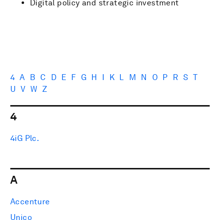
Digital policy and strategic investment
4
A
B
C
D
E
F
G
H
I
K
L
M
N
O
P
R
S
T
U
V
W
Z
4
4iG Plc.
A
Accenture
Unico