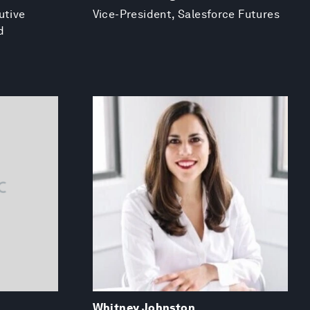
utive
Vice-President, Salesforce Futures
d
Whitney Johnston