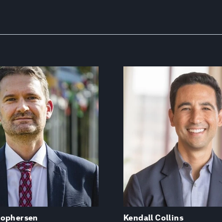
tophersen
Kendall Collins