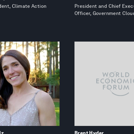
dent, Climate Action
President and Chief Exec
Officer, Government Clou
lz
Brent Hyder