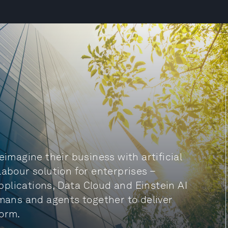
eimagine their business with artificial
l labour solution for enterprises –
plications, Data Cloud and Einstein AI
umans and agents together to deliver
form.