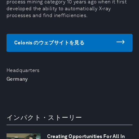
process mining category 10 years ago when it first
developed the ability to automatically X-ray
processes and find inefficiencies.
Celonis のウェブサイトを見る
Headquarters
Germany
インパクト・ストーリー
Creating Opportunities For All In