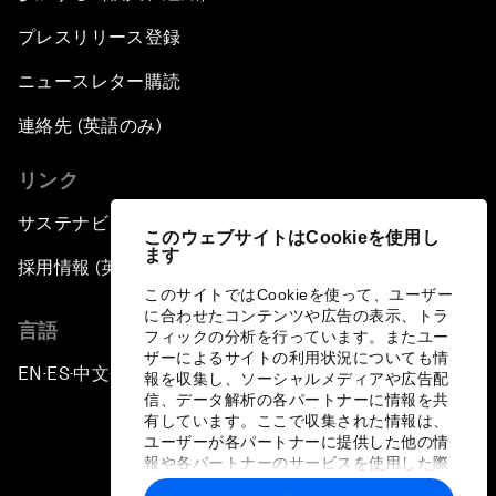
プレスリリース登録
ニュースレター購読
連絡先 (英語のみ)
リンク
サステナビリティへの取り組み
このウェブサイトはCookieを使用し
ます
採用情報 (英語のみ)
このサイトではCookieを使って、ユーザー
に合わせたコンテンツや広告の表示、トラ
言語
フィックの分析を行っています。またユー
ザーによるサイトの利用状況についても情
EN
ES
中文
日本語
▪
▪
▪
報を収集し、ソーシャルメディアや広告配
信、データ解析の各パートナーに情報を共
有しています。ここで収集された情報は、
ユーザーが各パートナーに提供した他の情
報や各パートナーのサービスを使用した際
に収集された情報と組み合わされ、各パー