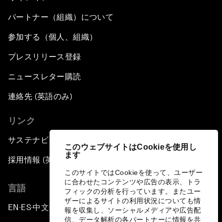
パートナー（組織）について
参加する（個人、組織）
プレスリリース登録
ニュースレター購読
連絡先 (英語のみ)
リンク
サステナビリティへの取り組み
このウェブサイトはCookieを使用し
ます
採用情報 (英語のみ)
このサイトではCookieを使って、ユーザー
に合わせたコンテンツや広告の表示、トラ
言語
フィックの分析を行っています。またユー
ザーによるサイトの利用状況についても情
EN
ES
中文
日本語
▪
▪
▪
報を収集し、ソーシャルメディアや広告配
信、データ解析の各パートナーに情報を共