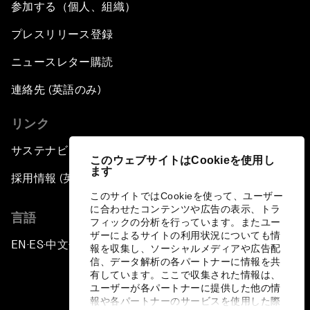
参加する（個人、組織）
プレスリリース登録
ニュースレター購読
連絡先 (英語のみ)
リンク
サステナビリティへの取り組み
このウェブサイトはCookieを使用し
ます
採用情報 (英語のみ)
このサイトではCookieを使って、ユーザー
に合わせたコンテンツや広告の表示、トラ
言語
フィックの分析を行っています。またユー
ザーによるサイトの利用状況についても情
EN
ES
中文
日本語
▪
▪
▪
報を収集し、ソーシャルメディアや広告配
信、データ解析の各パートナーに情報を共
有しています。ここで収集された情報は、
ユーザーが各パートナーに提供した他の情
報や各パートナーのサービスを使用した際