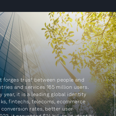
hat forges trust between people and
tries and services 165 million users.
y year, it is a leading global identity
anks, fintechs, telecoms, ecommerce
conversion rates, better user