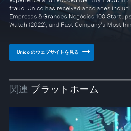
experience and reduced identity fraud. In 20
fraud. Unico has received accolades inclu
Empresas & Grandes Negócios 100 Startups 
Watch (2022), and Fast Company's Most In
Unico のウェブサイトを見る
関連
プラットホーム