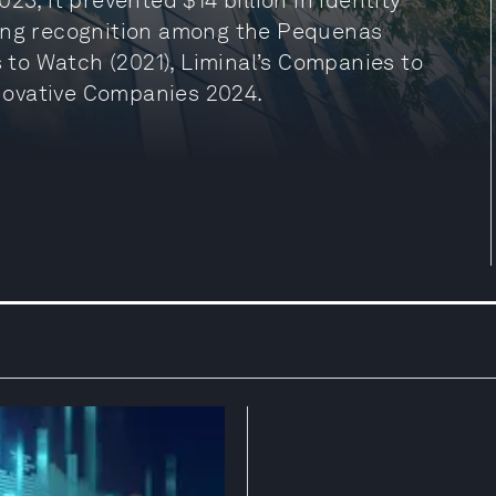
23, it prevented $14 billion in identity
ding recognition among the Pequenas
to Watch (2021), Liminal’s Companies to
novative Companies 2024.