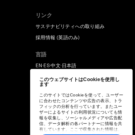
リンク
サステナビリティへの取り組み
採用情報 (英語のみ)
て
言語
EN
ES
中文
日本語
▪
▪
▪
このウェブサイトはCookieを使用し
ます
このサイトではCookieを使って、ユーザー
に合わせたコンテンツや広告の表示、トラ
フィックの分析を行っています。またユー
ザーによるサイトの利用状況についても情
報を収集し、ソーシャルメディアや広告配
信、データ解析の各パートナーに情報を共
有しています。ここで収集された情報は、