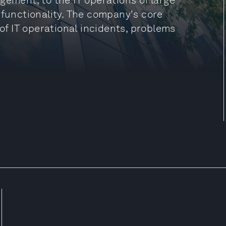
gement, to the IT operations of large
 functionality. The company's core
f IT operational incidents, problems