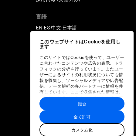
言語
EN
ES
中文
日本語
▪
▪
▪
このウェブサイトはCookieを使用し
ます
このサイトではCookieを使って、ユーザー
に合わせたコンテンツや広告の表示、トラ
フィックの分析を行っています。またユー
ザーによるサイトの利用状況についても情
報を収集し、ソーシャルメディアや広告配
信、データ解析の各パートナーに情報を共
有しています。ここで収集された情報は、
ユーザーが各パートナーに提供した他の情
報や各パートナーのサービスを使用した際
拒否
に収集された情報と組み合わされ、各パー
トナーによって使用されることがありま
全て許可
す。
カスタム化