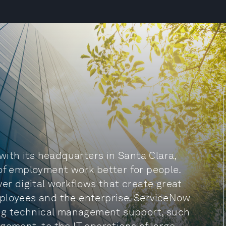
ith its headquarters in Santa Clara,
 of employment work better for people.
ver digital workflows that create great
mployees and the enterprise. ServiceNow
ding technical management support, such