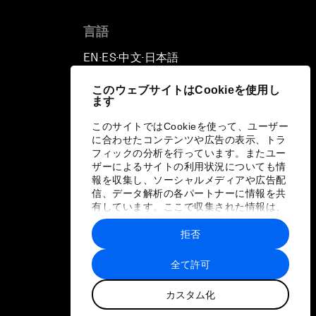
言語
EN
ES
中文
日本語
▪
▪
▪
このウェブサイトはCookieを使用し
ます
このサイトではCookieを使って、ユーザー
に合わせたコンテンツや広告の表示、トラ
フィックの分析を行っています。またユー
ザーによるサイトの利用状況についても情
報を収集し、ソーシャルメディアや広告配
信、データ解析の各パートナーに情報を共
有しています。ここで収集された情報は、
ユーザーが各パートナーに提供した他の情
報や各パートナーのサービスを使用した際
拒否
に収集された情報と組み合わされ、各パー
トナーによって使用されることがありま
全て許可
す。
カスタム化