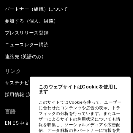
パートナー（組織）について
参加する（個人、組織）
プレスリリース登録
ニュースレター購読
連絡先 (英語のみ)
リンク
サステナビリティへの取り組み
このウェブサイトはCookieを使用し
ます
採用情報 (英語のみ)
このサイトではCookieを使って、ユーザー
に合わせたコンテンツや広告の表示、トラ
言語
フィックの分析を行っています。またユー
ザーによるサイトの利用状況についても情
EN
ES
中文
日本語
▪
▪
▪
報を収集し、ソーシャルメディアや広告配
信、データ解析の各パートナーに情報を共