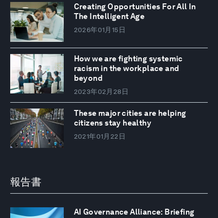
Creating Opportunities For All In
The Intelligent Age
2026年01月15日
How we are fighting systemic
racism in the workplace and
beyond
2023年02月28日
These major cities are helping
citizens stay healthy
2021年01月22日
報告書
AI Governance Alliance: Briefing