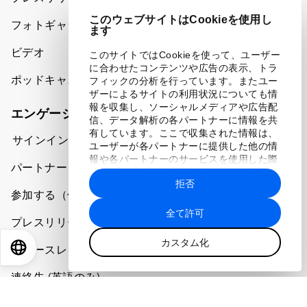
このウェブサイトはCookieを使用し
フォトギャラリー
ます
ビデオ
このサイトではCookieを使って、ユーザー
に合わせたコンテンツや広告の表示、トラ
ポッドキャスト
フィックの分析を行っています。またユー
ザーによるサイトの利用状況についても情
報を収集し、ソーシャルメディアや広告配
エンゲージメント
信、データ解析の各パートナーに情報を共
有しています。ここで収集された情報は、
サインイン
ユーザーが各パートナーに提供した他の情
報や各パートナーのサービスを使用した際
パートナー（組織）について
に収集された情報と組み合わされ、各パー
拒否
トナーによって使用されることがありま
参加する（個人、組織）
す。
全て許可
プレスリリース登録
カスタム化
EN
ES
中文
日本語
ニュースレター購読
連絡先 (英語のみ)