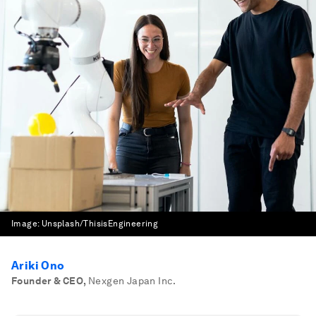
Image:
Unsplash/ThisisEngineering
Ariki Ono
Founder & CEO
,
Nexgen Japan Inc.