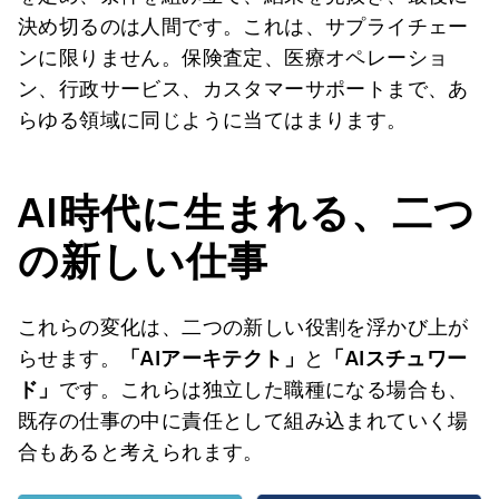
決め切るのは人間です。これは、サプライチェー
ンに限りません。保険査定、医療オペレーショ
ン、行政サービス、カスタマーサポートまで、あ
らゆる領域に同じように当てはまります。
AI
時代
に
生
まれる
、二
つ
の
新
しい
仕事
これらの変化は、二つの新しい役割を浮かび上が
らせます。
「
AI
アーキテクト」
と
「
AI
スチュワー
ド」
です。これらは独立した職種になる場合も、
既存の仕事の中に責任として組み込まれていく場
合もあると考えられます。