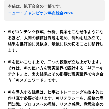
本稿は、以下会合の一部です。
ニュー・チャンピオン年次総会2026
AI
がコンテンツ作成、分析、提案をこなせるようにな
るほど、人間の価値は課題を定め、制約を組み立て、
結果を批評的に見抜き、最後に決め切ることに移行し
ます。
AI
を使いこなす上で、二つの役割が立ち上がります。
それは、
AI
の使い方を現実世界で設計する「
AI
アーキ
テクト」と、出力結果とその影響に現実世界で向き合
う「
AI
スチュワード」です。
AI
を導入する組織は、仕事とトレーニングを抜本的に
作り直す必要があります。
AI
リテラシーを、業務の専
門知識、プロセスへの理解、リスク感覚、意思決定の