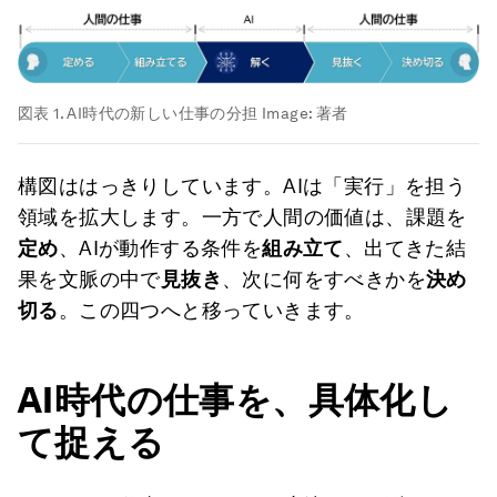
図表 1. AI時代の新しい仕事の分担
Image:
著者
構図ははっきりしています。AIは「実行」を担う
領域を拡大します。一方で人間の価値は、課題を
定め
、AIが動作する条件を
組み立て
、出てきた結
果を文脈の中で
見抜き
、次に何をすべきかを
決め
切る
。この四つへと移っていきます。
AI時代の仕事を、具体化し
て捉える