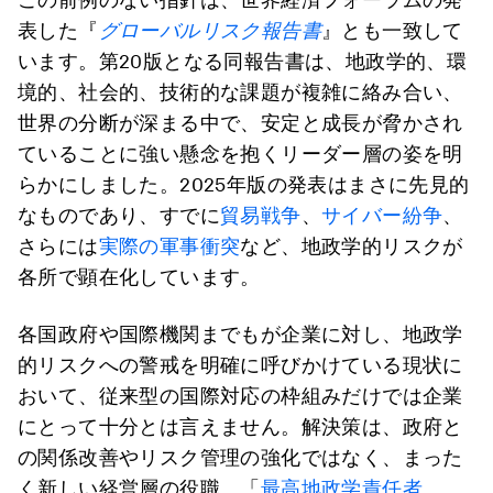
表した『
グローバルリスク報告書
』とも一致して
います。第20版となる同報告書は、地政学的、環
境的、社会的、技術的な課題が複雑に絡み合い、
世界の分断が深まる中で、安定と成長が脅かされ
ていることに強い懸念を抱くリーダー層の姿を明
らかにしました。2025年版の発表はまさに先見的
なものであり、すでに
貿易戦争
、
サイバー紛争
、
さらには
実際の軍事衝突
など、地政学的リスクが
各所で顕在化しています。
各国政府や国際機関までもが企業に対し、地政学
的リスクへの警戒を明確に呼びかけている現状に
おいて、従来型の国際対応の枠組みだけでは企業
にとって十分とは言えません。解決策は、政府と
の関係改善やリスク管理の強化ではなく、まった
く新しい経営層の役職、「
最高地政学責任者