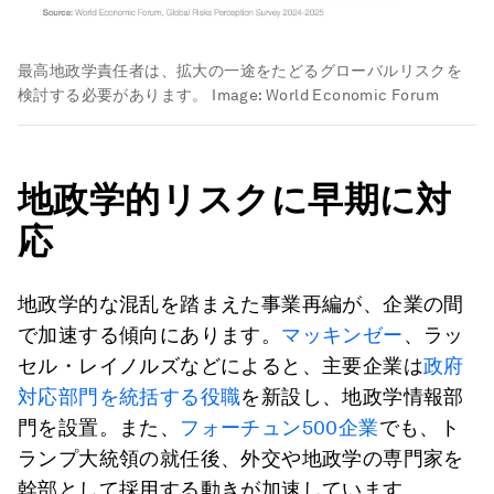
最高地政学責任者は、拡大の一途をたどるグローバルリスクを
検討する必要があります。
Image:
World Economic Forum
地政学的リスクに早期に対
応
地政学的な混乱を踏まえた事業再編が、企業の間
で加速する傾向にあります。
マッキンゼー
、ラッ
セル・レイノルズなどによると、主要企業は
政府
対応部門を統括する役職
を新設し、地政学情報部
門を設置。また、
フォーチュン500企業
でも、ト
ランプ大統領の就任後、外交や地政学の専門家を
幹部として採用する動きが加速しています。