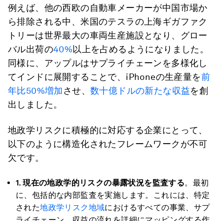
例えば、他の西欧の自動車メーカーが中国市場か
ら排除される中、米国のテスラの上海ギガファク
トリーは世界最大の車両生産施設となり、グロー
バル出荷の
40%
以上を占めるようになりました。
同様に、アップルはサプライチェーンを多様化し
てインドに展開することで、iPhoneの生産量を
前
年比50%増加
させ、
数十億ドルの新たな収益
を創
出しました。
地政学リスクに積極的に対応する企業にとって、
以下のように構造化されたフレームワークが不可
欠です。
1.
現在の地政学的リスクの暴露状況を監査する
。最初
に、包括的な内部監査を実施します。これには、特定
された
地政学リスク地域
におけるすべての事業、サプ
ライチェーン、収益の流れを詳細にマッピングする作