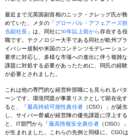
最近まで元英国副首相のニック・クレッグ氏が務
めていた、メタの「
グローバル・アフェアーズ担
当副社長
」は、同社に
10年以上前から
存在する役
職です。テクノロジー大手である同社が欧州プラ
イバシー規制や米国のコンテンツモデレーション
要求に対応し、多様な市場への進出に伴う複雑な
課題に対処する必要があったために、同氏の経験
が必要とされました。
これは他の専門的な経営幹部職にも見られるパタ
ーンです。環境問題が事業リスクとして顕在化す
ると、「
最高持続可能性責任者
（CSO）」が誕生
し、サイバー脅威が経営陣の優先課題に浮上する
と、IT部門から「
最高情報安全責任者
（CISO）」
が生まれました。これらの先例と同様に、CGOは