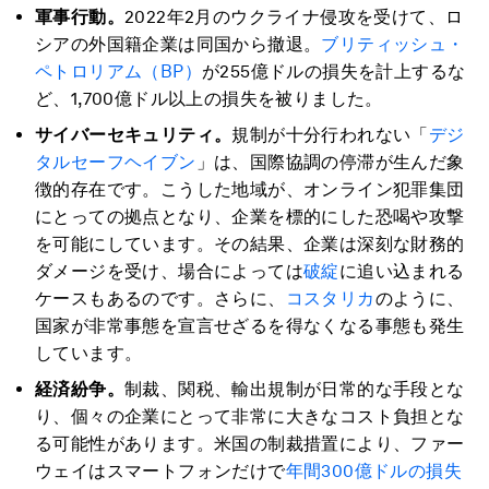
軍事行動。
2022年2月のウクライナ侵攻を受けて、ロ
シアの外国籍企業は同国から撤退。
ブリティッシュ・
ペトロリアム（BP）
が255億ドルの損失を計上するな
ど、1,700億ドル以上の損失を被りました。
サイバーセキュリティ。
規制が十分行われない「
デジ
タルセーフヘイブン
」は、国際協調の停滞が生んだ象
徴的存在です。こうした地域が、オンライン犯罪集団
にとっての拠点となり、企業を標的にした恐喝や攻撃
を可能にしています。その結果、企業は深刻な財務的
ダメージを受け、場合によっては
破綻
に追い込まれる
ケースもあるのです。さらに、
コスタリカ
のように、
国家が非常事態を宣言せざるを得なくなる事態も発生
しています。
経済紛争。
制裁、関税、輸出規制が日常的な手段とな
り、個々の企業にとって非常に大きなコスト負担とな
る可能性があります。米国の制裁措置により、ファー
ウェイはスマートフォンだけで
年間300億ドルの損失