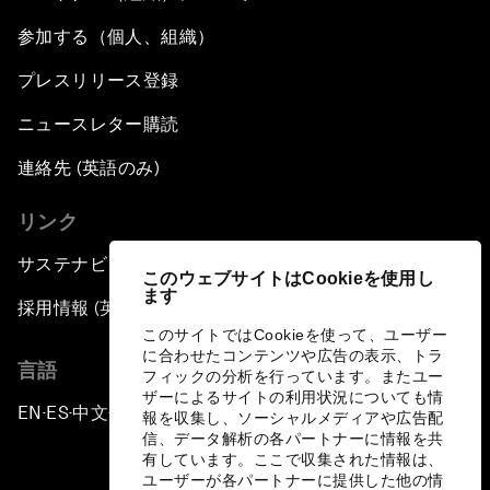
参加する（個人、組織）
プレスリリース登録
ニュースレター購読
連絡先 (英語のみ)
リンク
サステナビリティへの取り組み
このウェブサイトはCookieを使用し
ます
採用情報 (英語のみ)
このサイトではCookieを使って、ユーザー
に合わせたコンテンツや広告の表示、トラ
言語
フィックの分析を行っています。またユー
ザーによるサイトの利用状況についても情
EN
ES
中文
日本語
▪
▪
▪
報を収集し、ソーシャルメディアや広告配
信、データ解析の各パートナーに情報を共
有しています。ここで収集された情報は、
ユーザーが各パートナーに提供した他の情