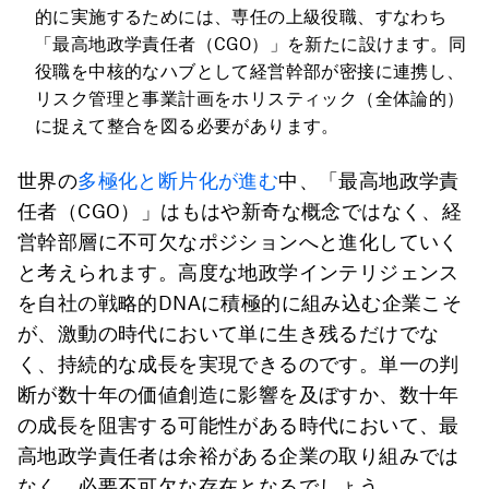
的に実施するためには、専任の上級役職、すなわち
「最高地政学責任者（CGO）」を新たに設けます。同
役職を中核的なハブとして経営幹部が密接に連携し、
リスク管理と事業計画をホリスティック（全体論的）
に捉えて整合を図る必要があります。
世界の
多極化と断片化が進む
中、「最高地政学責
任者（CGO）」はもはや新奇な概念ではなく、経
営幹部層に不可欠なポジションへと進化していく
と考えられます。高度な地政学インテリジェンス
を自社の戦略的DNAに積極的に組み込む企業こそ
が、激動の時代において単に生き残るだけでな
く、持続的な成長を実現できるのです。単一の判
断が数十年の価値創造に影響を及ぼすか、数十年
の成長を阻害する可能性がある時代において、最
高地政学責任者は余裕がある企業の取り組みでは
なく、必要不可欠な存在となるでしょう。