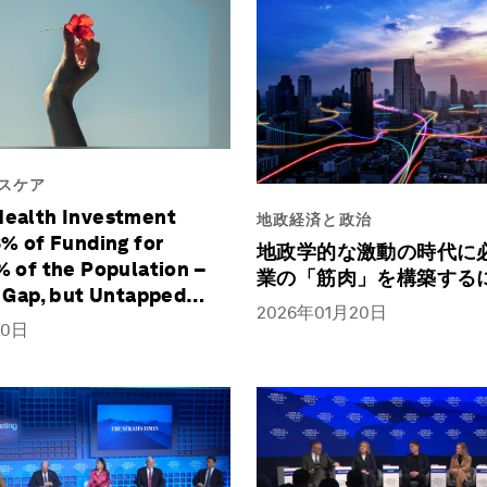
スケア
ealth Investment
地政経済と政治
% of Funding for
地政学的な激動の時代に
% of the Population –
業の「筋肉」を構築する
a Gap, but Untapped
2026年01月20日
ce
20日