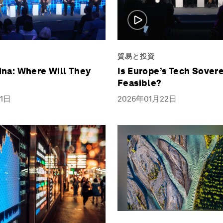
貿易と投資
ina: Where Will They
Is Europe’s Tech Sover
Feasible?
21日
2026年01月22日