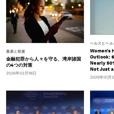
ヘルスとヘル
Women’s H
貿易と投資
Outlook: 6
金融犯罪から人々を守る、湾岸諸国
Nearly 50
の4つの対策
Not Just 
2026年02月18日
White Spa
2026年01月