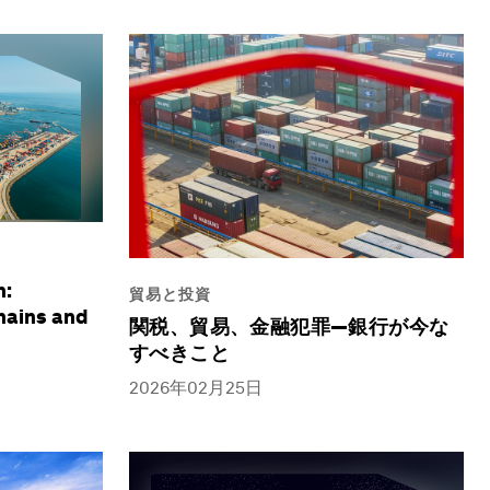
n:
貿易と投資
hains and
関税、貿易、金融犯罪―銀行が今な
すべきこと
2026年02月25日