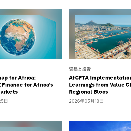
貿易と投資
p for Africa:
AfCFTA Implementatio
 Finance for Africa’s
Learnings from Value C
Markets
Regional Blocs
25日
2026年05月18日