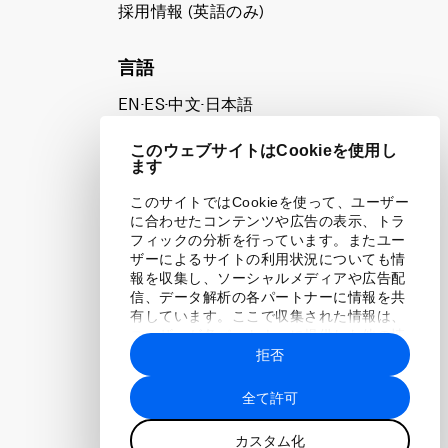
採用情報 (英語のみ)
て
言語
EN
ES
中文
日本語
▪
▪
▪
このウェブサイトはCookieを使用し
ます
このサイトではCookieを使って、ユーザー
に合わせたコンテンツや広告の表示、トラ
フィックの分析を行っています。またユー
ザーによるサイトの利用状況についても情
報を収集し、ソーシャルメディアや広告配
信、データ解析の各パートナーに情報を共
有しています。ここで収集された情報は、
ユーザーが各パートナーに提供した他の情
報や各パートナーのサービスを使用した際
拒否
に収集された情報と組み合わされ、各パー
トナーによって使用されることがありま
全て許可
す。
カスタム化