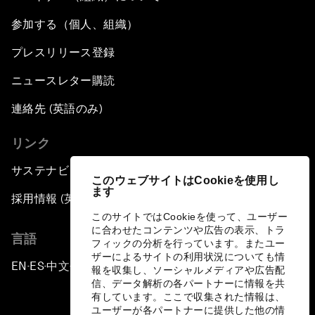
参加する（個人、組織）
プレスリリース登録
ニュースレター購読
連絡先 (英語のみ)
リンク
サステナビリティへの取り組み
このウェブサイトはCookieを使用し
ます
採用情報 (英語のみ)
このサイトではCookieを使って、ユーザー
に合わせたコンテンツや広告の表示、トラ
言語
フィックの分析を行っています。またユー
ザーによるサイトの利用状況についても情
EN
ES
中文
日本語
▪
▪
▪
報を収集し、ソーシャルメディアや広告配
信、データ解析の各パートナーに情報を共
有しています。ここで収集された情報は、
ユーザーが各パートナーに提供した他の情