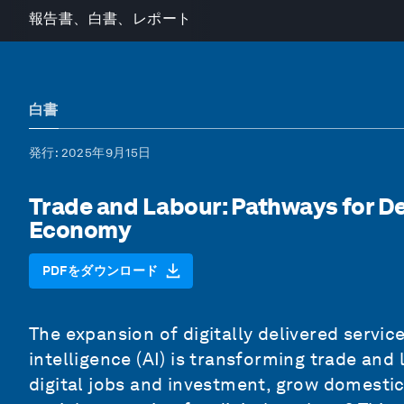
報告書、白書、レポート
白書
発行
: 2025年9月15日
Trade and Labour: Pathways for De
Economy
PDFをダウンロード
The expansion of digitally delivered service
intelligence (AI) is transforming trade an
digital jobs and investment, grow domesti