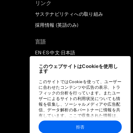
リンク
サステナビリティへの取り組み
採用情報 (英語のみ)
て
言語
EN
ES
中文
日本語
▪
▪
▪
このウェブサイトはCookieを使用し
ます
このサイトではCookieを使って、ユーザー
に合わせたコンテンツや広告の表示、トラ
フィックの分析を行っています。またユー
ザーによるサイトの利用状況についても情
報を収集し、ソーシャルメディアや広告配
信、データ解析の各パートナーに情報を共
有しています。ここで収集された情報は、
ユーザーが各パートナーに提供した他の情
報や各パートナーのサービスを使用した際
拒否
に収集された情報と組み合わされ、各パー