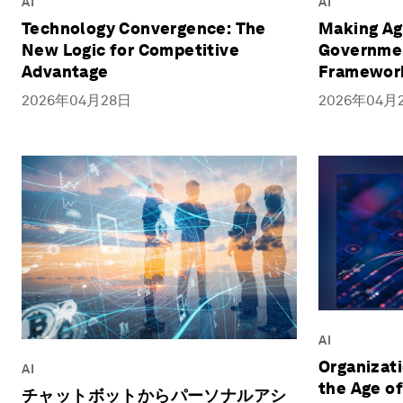
AI
AI
Technology Convergence: The
Making Ag
New Logic for Competitive
Governmen
Advantage
Framewor
2026年04月28日
2026年04月
AI
Organizati
AI
the Age of
チャットボットからパーソナルアシ