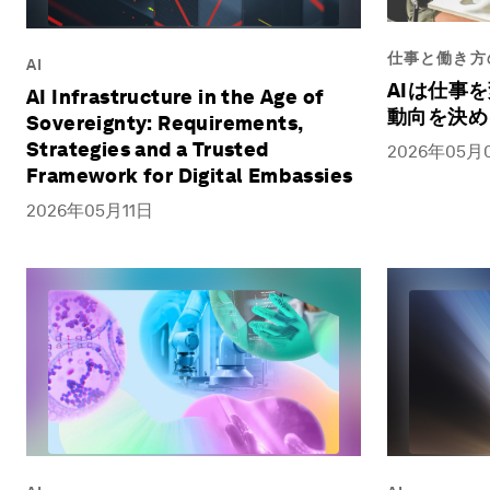
仕事と働き方
AI
AIは仕事
AI Infrastructure in the Age of
動向を決め
Sovereignty: Requirements,
Strategies and a Trusted
2026年05月
Framework for Digital Embassies
2026年05月11日