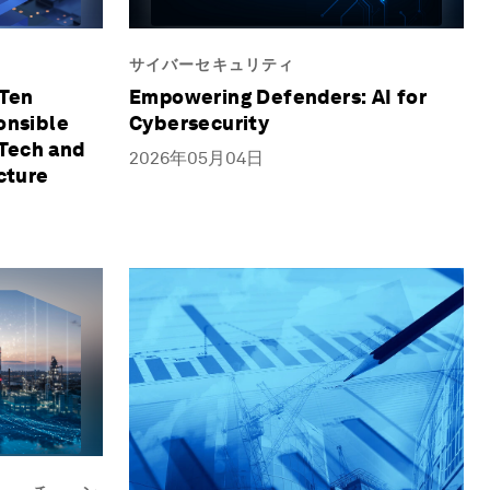
サイバーセキュリティ
 Ten
Empowering Defenders: AI for
onsible
Cybersecurity
Tech and
2026年05月04日
ucture