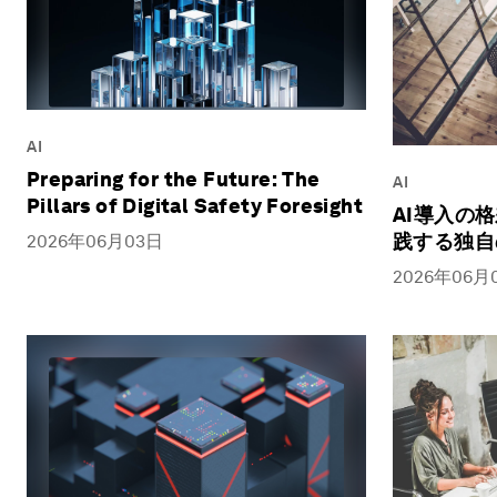
AI
Preparing for the Future: The
AI
Pillars of Digital Safety Foresight
AI導入の
践する独自
2026年06月03日
2026年06月