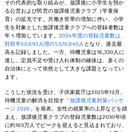
その代表的な取り組みが、放課後に小学生を預か
る公営および民営の放課後児童クラブ（学童保
育）の拡充です。共働き世帯の増加に伴い、小学
生を対象とした放課後児童クラブへの登録者数は
年々増加しています。
2024年度の登録児童数は、
対前年50,693人増の1,570,645人
となり、過去最
高を記録しました。一方、待機児童は16,330人に
達し、定員不足や受け入れ体制の確保は、多くの
自治体にとって依然として大きな課題となってい
ます。
こうした状況を受け、子供家庭庁は2025年12月、
待機児童の解消を目指す「
放課後児童対策パッケ
ージ 2026
」を発表。女性の就業率の上昇などを踏
まえ、放課後児童クラブの登録児童数は2030年頃
に約165万人でピークを迎えると見込まれており、