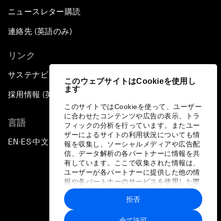
ニュースレター購読
連絡先 (英語のみ)
リンク
サステナビリティへの取り組み
このウェブサイトはCookieを使用し
ます
採用情報 (英語のみ)
このサイトではCookieを使って、ユーザー
に合わせたコンテンツや広告の表示、トラ
言語
フィックの分析を行っています。またユー
ザーによるサイトの利用状況についても情
EN
ES
中文
日本語
▪
▪
▪
報を収集し、ソーシャルメディアや広告配
信、データ解析の各パートナーに情報を共
有しています。ここで収集された情報は、
ユーザーが各パートナーに提供した他の情
報や各パートナーのサービスを使用した際
に収集された情報と組み合わされ、各パー
拒否
トナーによって使用されることがありま
プライバシーポリシーと利用規約
す。
全て許可